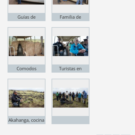
Guías de
Familia de
nuestros Tour
nuestros
expertos
Comodos
Turistas en
transportes
destino
Akahanga, cocina
ancestral